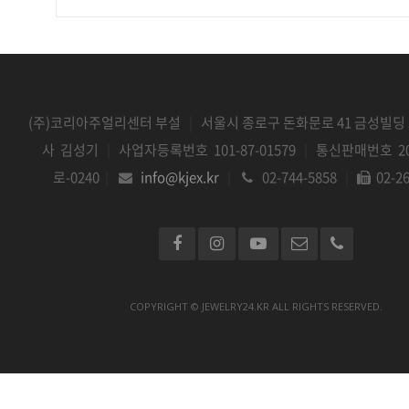
(주)코리아주얼리센터 부설
|
서울시 종로구 돈화문로 41 금성빌딩 
사 김성기
|
사업자등록번호 101-87-01579
|
통신판매번호 20
로-0240
|
info@kjex.kr
|
02-744-5858
|
02-2
COPYRIGHT © JEWELRY24.KR ALL RIGHTS RESERVED.